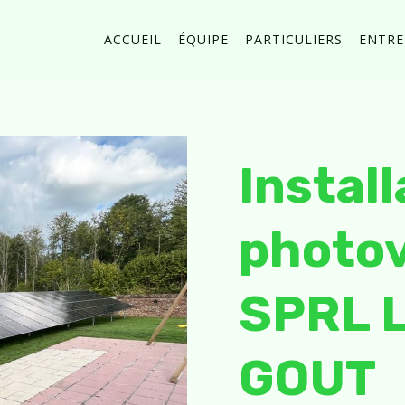
ACCUEIL
ÉQUIPE
PARTICULIERS
ENTRE
Install
photov
SPRL 
GOUT